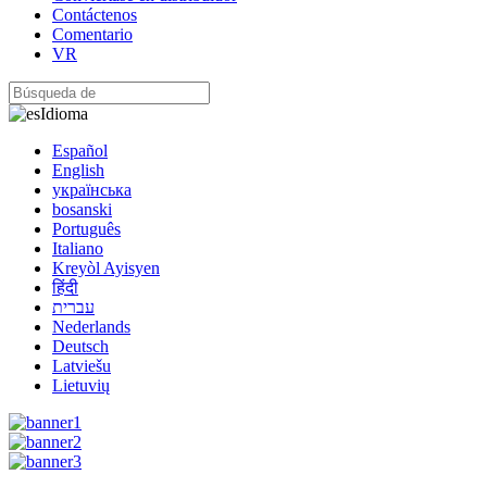
Contáctenos
Comentario
VR
Idioma
Español
English
українська
bosanski
Português
Italiano
Kreyòl Ayisyen
हिंदी
עברית
Nederlands
Deutsch
Latviešu
Lietuvių