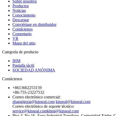
Sobre nosotros
Productos
Noticias
Conocimiento
Descargar
Conviértase en distribuidor
Contáctenos
Comentario
VR
Mapa del sitio
Categoría de producto
IHM
Pantalla táctil
SOCIEDAD ANÓNIMA
Contáctenos
+8613662253159
+86-755-23227532
Correo electrónico comercial:
zhangjinxia@kinseal.com
kinseal@kinseal.com
Correo electrónico de soporte técnico:
service@kinseal.com
khmi@kinseal.com
Piso 3, No.16, Zona Industrial Tongfuyu, Comunidad Xinhe, C