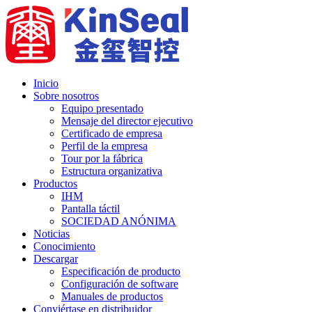
Inicio
Sobre nosotros
Equipo presentado
Mensaje del director ejecutivo
Certificado de empresa
Perfil de la empresa
Tour por la fábrica
Estructura organizativa
Productos
IHM
Pantalla táctil
SOCIEDAD ANÓNIMA
Noticias
Conocimiento
Descargar
Especificación de producto
Configuración de software
Manuales de productos
Conviértase en distribuidor